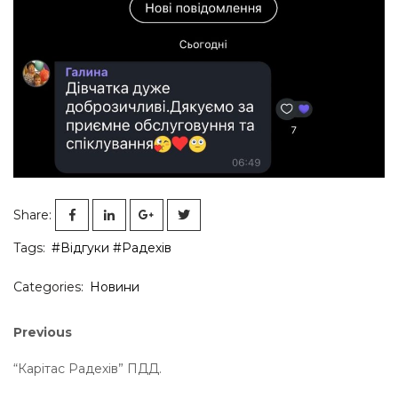
Share:
Tags:
#Відгуки
#Радехів
Categories:
Новини
Навігація
Previous
Previous
post:
записів
“Карітас Радехів” ПДД.