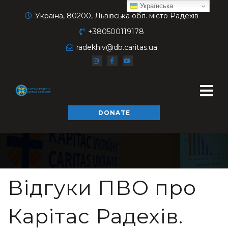
Українська
Україна, 80200, Львівська обл. місто Радехів
+380500119178
radekhiv@db.caritas.ua
DONATE
Відгуки ПВО про
Карітас Радехів.