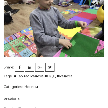
Share:
Tags:
#Карітас Радехів
#ПДД
#Радехів
Categories:
Новини
Навігація
Previous
Previous
post:
записів