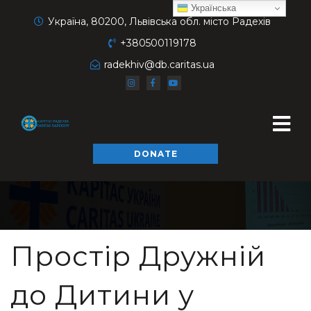
Українська
Україна, 80200, Львівська обл. місто Радехів
+380500119178
radekhiv@db.caritas.ua
DONATE
Простір Дружній
до Дитини у