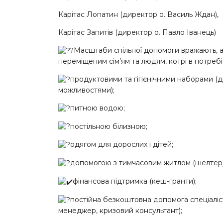
Карітас Лопатин (директор о. Василь Ждан),
Карітас Запитів (директор о. Павло Іванець)
Масштаби спільної допомоги вражають, 
переміщеним сім’ям та людям, котрі в потребі
продуктовими та гігієнічними наборами (ди
можливостями);
питною водою;
постільною білизною;
одягом для дорослих і дітей;
допомогою з тимчасовим житлом (шелтер)
фінансова підтримка (кеш-гранти);
постійна безкоштовна допомога спеціаліст
менеджер, кризовий консультант);