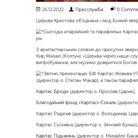
26.12.2022
Пресслужба
0 Comme
Церква Христова об’єднана і люд Божий зве
Сьогодні єпархійний та парафіяльні Каріт
рік.
З
архіпастирським словом до присутніх звер
Кир Михаїл (Колтун): «Церква через наше слу
випробування, але мусимо довіритися Богові
Звітню презентацію БФ Карітас Жовква У
(директор о. Степан Макар), а також парафіял
Карітас Броди
(директор о. Ярослав Царик),
Благодійний фонд «Карітас»-Сокаль
(директор
Карітас Радехів (директор о. Володимир Цари
Карітас Соснівка (директор о. Зеновій Буньо),
Карітас Підкамінь
(директор о. Михайло Бакай