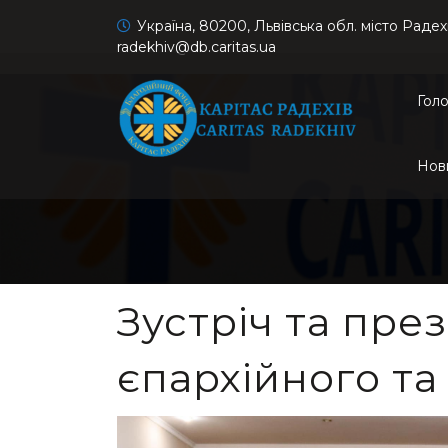
Україна, 80200, Львівська обл. місто Радех
radekhiv@db.caritas.ua
Гол
Нов
Зустріч та пре
єпархійного та