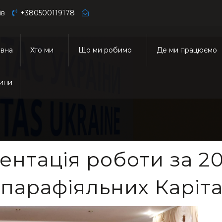
ів
+380500119178
овна
Хто ми
Що ми робимо
Де ми працюємо
ини
зентація роботи за 20
 парафіяльних Каріта