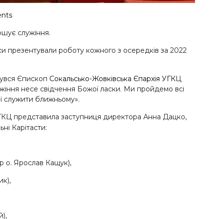
nts
ршує служіння.
аси презентували роботу кожного з осередків за 2022
нувся Єпископ
Сокальсько-Жовківська Єпархія УГК
Ц
жіння несе свідчення Божої ласки. Ми пройдемо всі
 і служити ближньому».
ГКЦ представила заступниця директора Анна Дацко,
ьні Карітасти:
 о. Ярослав Кащук),
к),
),