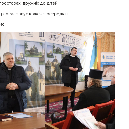
росторах, дружніх до дітей.
трі реалізовує кожен з осередків.
мо!