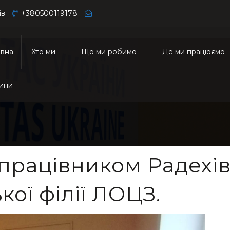
ів
+380500119178
овна
Хто ми
Що ми робимо
Де ми працюємо
ини
 працівником Радехів
ої філії ЛОЦЗ.