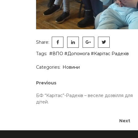
Share:
Tags:
#ВПО
#Допомога
#Карітас Радехів
Categories:
Новини
Навігація
Previous
Previous
post:
записів
БФ “Карітас”-Радехів – веселе дозвілля для
дітей.
Next
Next
post: