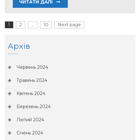
ЧИТАТИ ДАЛІ
Пагінація
1
Page
2
Page
…
10
Page
Next page
записів
Архів
Червень 2024
Травень 2024
Квітень 2024
Березень 2024
Лютий 2024
Січень 2024