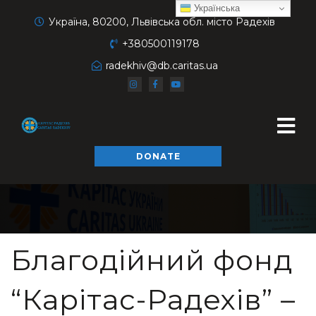
Українська
Україна, 80200, Львівська обл. місто Радехів
+380500119178
radekhiv@db.caritas.ua
DONATE
Благодійний фонд
“Карітас-Радехів” –