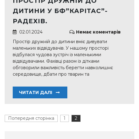
ПРОСТІР ДРУЖНІЙ ДО
ДИТИНИ У БФ”КАРІТАС”-
РАДЕХІВ.
02.01.2024
Немає коментарів
Простір дружній до дитини вміє дивувати
маленьких відвідувачів. У нашому просторі
відбулася чудова зустріч із маленькими
відвідувачами. Фахівці разом із дітками
обговорили важливість берегти навколишнє
середовище, дбати про тварин та
ЧИТАТИ ДАЛІ
Пагінація
Попередня сторінка
1
Page
2
Page
записів