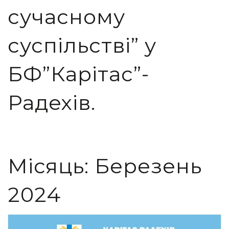
сучасному
суспільстві” у
БФ”Карітас”-
Радехів.
Місяць:
Березень
2024