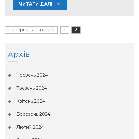
ЧИТАТИ ДАЛІ
Пагінація
Попередня сторінка
1
Page
2
Page
записів
Архів
Червень 2024
Травень 2024
Квітень 2024
Березень 2024
Лютий 2024