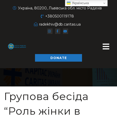
Українська
Україна, 80200, Львівська обл. місто Радехів
+380500119178
radekhiv@db.caritas.ua
DONATE
Групова бесіда
“Роль жінки в