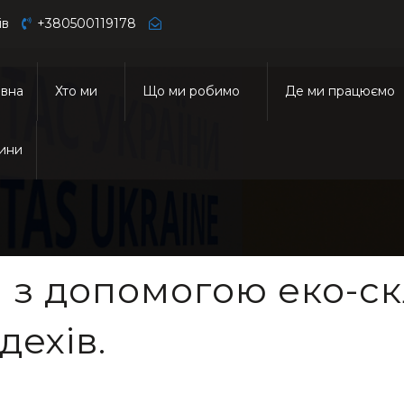
ів
+380500119178
овна
Хто ми
Що ми робимо
Де ми працюємо
ини
 з допомогою еко-ск
дехів.