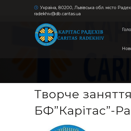
Україна, 80200, Львівська обл. місто Радех
radekhiv@db.caritas.ua
Гол
Нов
Творче заняття
БФ”Карітас”-Ра