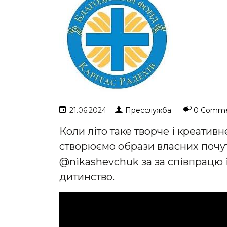
21.06.2024
Пресслужба
0 Comme
Коли літо таке творче і креатив
створюємо образи власних почут
@nikashevchuk за за співпрацю 
дитинство.