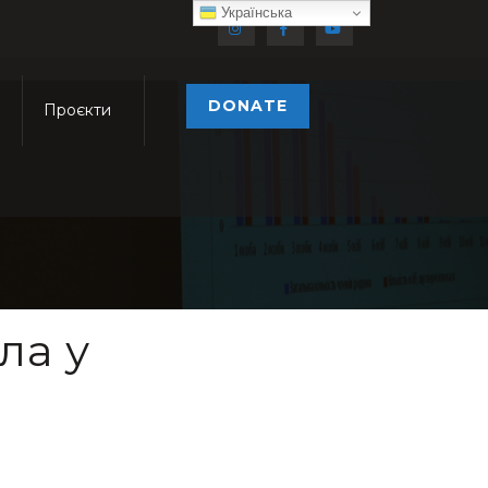
Українська
DONATE
Проєкти
ла у