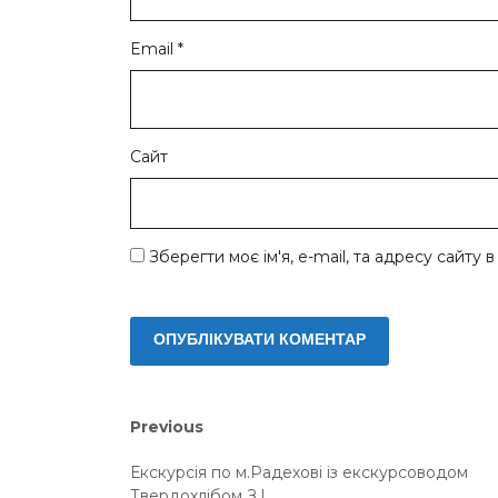
Email
*
Сайт
Зберегти моє ім'я, e-mail, та адресу сайту
Навігація
Previous
Previous
post:
записів
Екскурсія по м.Радехові із екскурсоводом
Твердохлібом З.І.