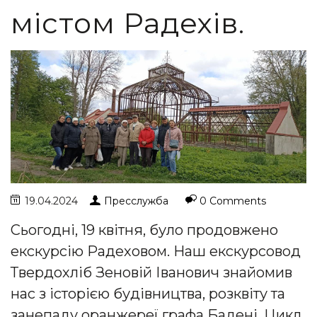
містом Радехів.
19.04.2024
Пресслужба
0 Comments
Сьогодні, 19 квітня, було продовжено
екскурсію Радеховом. Наш екскурсовод
Твердохліб Зеновій Іванович знайомив
нас з історією будівництва, розквіту та
занепаду оранжереї графа Бадені. Цикл