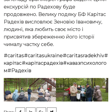
екскурсій по Радехову буде
продовжено. Велику подяку БФ Карітас
Радехів висловлює Зеновію Івановичу,
людині, яка любить своє місто і
присвятив збереженню його історії
чималу частку себе.
#caritas
#caritasukraine
#caritasradekhiv
#
карітас
#карітасрадехів
#кавазпсихолого
м
#Радехів