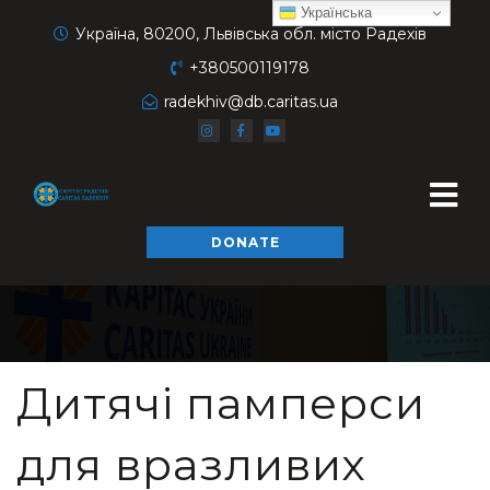
Українська
Україна, 80200, Львівська обл. місто Радехів
+380500119178
radekhiv@db.caritas.ua
DONATE
Дитячі памперси
для вразливих